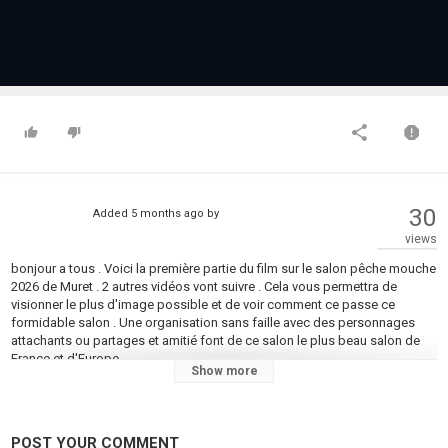
30
Added
5 months ago
by
views
bonjour a tous . Voici la première partie du film sur le salon pêche mouche
2026 de Muret . 2 autres vidéos vont suivre . Cela vous permettra de
visionner le plus d'image possible et de voir comment ce passe ce
formidable salon . Une organisation sans faille avec des personnages
attachants ou partages et amitié font de ce salon le plus beau salon de
France et d'Europe.
Show more
Category
Fly Fishing
Tags
POST YOUR COMMENT