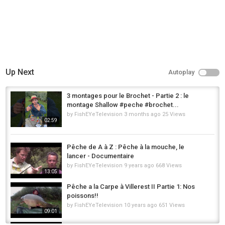
Up Next
Autoplay
3 montages pour le Brochet - Partie 2 : le
montage Shallow #peche #brochet...
by
FishEYeTelevision
3 months ago
25 Views
02:59
Pêche de A à Z : Pêche à la mouche, le
lancer - Documentaire
by
FishEYeTelevision
9 years ago
668 Views
13:05
Pêche a la Carpe à Villerest II Partie 1: Nos
poissons!!
by
FishEYeTelevision
10 years ago
651 Views
09:01