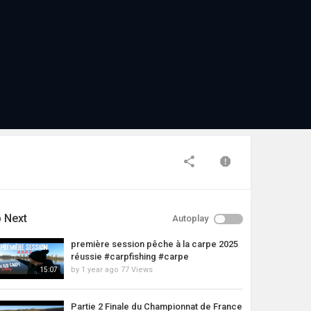
 Next
Autoplay
première session pêche à la carpe 2025
réussie #carpfishing #carpe
by
1 year ago
77 Views
15:07
Partie 2 Finale du Championnat de France