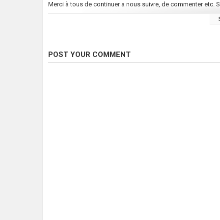
Merci à tous de continuer a nous suivre, de commenter etc. Sa 
Pour nous contacter:
piratecarpfishing@gmail.com
Merci encore!
POST YOUR COMMENT
Les pirates.
Category
Carp Fishing