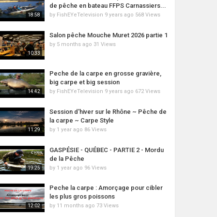
de pêche en bateau FFPS Carnassiers...
by
FishEYeTelevision
9 years ago
568 Views
18:58
Salon pêche Mouche Muret 2026 partie 1
by
5 months ago
31 Views
10:33
Peche de la carpe en grosse gravière,
big carpe et big session
by
FishEYeTelevision
9 years ago
672 Views
14:42
Session d'hiver sur le Rhône ~ Pêche de
la carpe ~ Carpe Style
by
1 year ago
86 Views
11:29
GASPÉSIE - QUÉBEC - PARTIE 2 - Mordu
de la Pêche
by
1 year ago
96 Views
19:25
Peche la carpe : Amorçage pour cibler
les plus gros poissons
by
11 months ago
73 Views
12:02