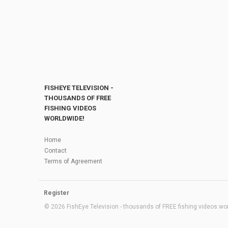
FISHEYE TELEVISION -
THOUSANDS OF FREE
FISHING VIDEOS
WORLDWIDE!
Home
Contact
Terms of Agreement
Register
© 2026 FishEye Television - thousands of FREE fishing videos worl