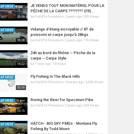
JE VENDS TOUT MON MATÉRIEL POUR LA
EATURED
PÊCHE DE LA CARPE ???????? (FR)...
by
FishEYeTelevision
2 years ago
205 Views
05:06
Vidange d'étang incroyable // 8T de
EATURED
poissons et carpe jusqu'à 28kgs
by
FishEYeTelevision
2 years ago
176 Views
18:28
24h au bord du Rhône ~ Pêche de la
carpe ~ Carpe Style
by
1 year ago
73 Views
14:22
Fly Fishing In The Black Hills
EATURED
by
FishEYeTelevision
10 years ago
3,695 Views
05:36
Roving the River for Specimen Pike
EATURED
by
FishEYeTelevision
2 years ago
244 Views
12:15
HATCH - BIG SKY PMDs - Montana Fly
EATURED
Fishing By Todd Moen