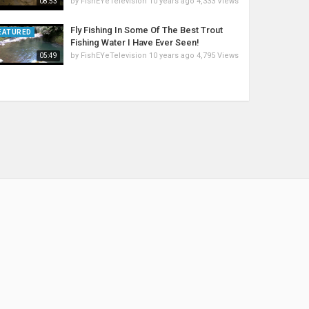
by
FishEYeTelevision
10 years ago
4,333 Views
08:53
Fly Fishing In Some Of The Best Trout
EATURED
Fishing Water I Have Ever Seen!
by
FishEYeTelevision
10 years ago
4,795 Views
05:49