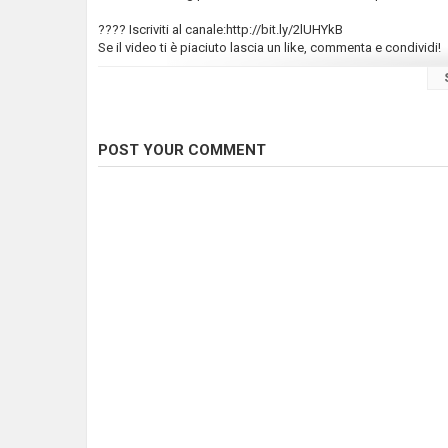
???? Iscriviti al canale:http://bit.ly/2lUHYkB
Se il video ti è piaciuto lascia un like, commenta e condividi!
???? Seguimi su Instagram M.C.Fishing:
https://www.instagra
#pesca #luccio #pikefishing
POST YOUR COMMENT
Category
Pike Fishing
Tags
pesca
,
fishing
,
mc fishing