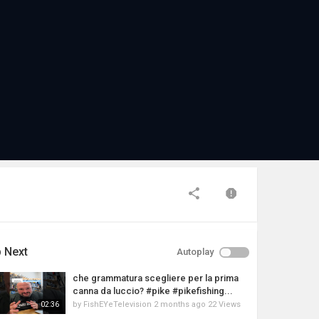
 Next
Autoplay
che grammatura scegliere per la prima
canna da luccio? #pike #pikefishing...
by
FishEYeTelevision
2 months ago
22 Views
02:36