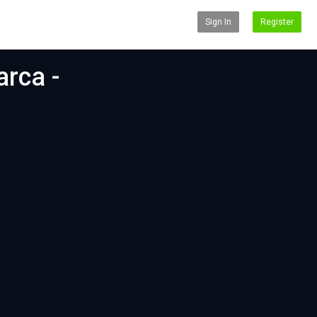
Sign In
Register
arca -