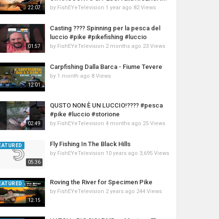
by
FishEYeTelevision
1 year ago
82 Views
22:07
Casting ???? Spinning per la pesca del
luccio #pike #pikefishing #luccio
by
FishEYeTelevision
2 months ago
23 Views
01:57
Carpfishing Dalla Barca - Fiume Tevere
by
1 month ago
8 Views
12:01
QUSTO NON È UN LUCCIO!???? #pesca
#pike #luccio #storione
by
FishEYeTelevision
4 months ago
25 Views
02:49
Fly Fishing In The Black Hills
EATURED
by
FishEYeTelevision
10 years ago
3,695 Views
05:36
Roving the River for Specimen Pike
EATURED
by
FishEYeTelevision
2 years ago
244 Views
12:15