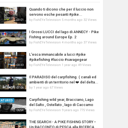
Quando ti dicono che per il luccio non
servono esche pesanti #pike...
by
FishEYeTelevision
5 months ago
32 Views
03:01
I Grossi LUCCI del lago di ANNECY - Pike
Fishing around Europe Ep. 2
by
FishEYeTelevision
4 months ago
37 Views
16:26
L'esca immancabile a lucci #pike
#pikefishing #luccio #savagegear
by
FishEYeTelevision
1 year ago
49 Views
00:33
Il PARADISO del carpfishing. ( canali ed
ambienti di un territorio nel ❤️ del delta...
by
1 year ago
67 Views
07:06
Carpfishing wild year, Bracciano, Lago
EATURED
del Salto , Ostellato , lago di Caccamo
by
FishEYeTelevision
9 years ago
775 Views
06:54
THE SEARCH - A PIKE FISHING STORY •
Un RACCONTO di PESCA alla RICERCA...