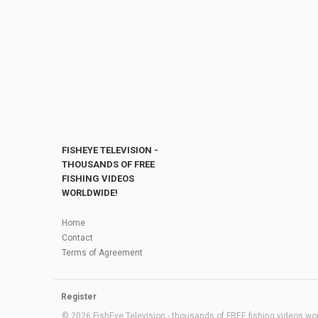
FISHEYE TELEVISION -
THOUSANDS OF FREE
FISHING VIDEOS
WORLDWIDE!
Home
Contact
Terms of Agreement
Register
© 2026 FishEye Television - thousands of FREE fishing videos worl