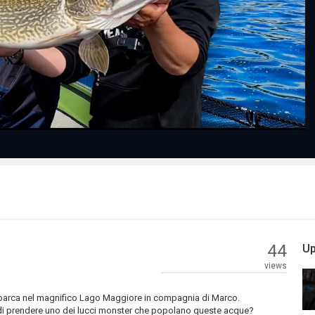
Play
Video
44
Up
views
a barca nel magnifico Lago Maggiore in compagnia di Marco.
are di prendere uno dei lucci monster che popolano queste acque?