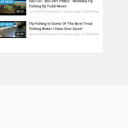
HATCH - BIG SKY PMDs - Montana Fly
EATURED
Fishing By Todd Moen
by
FishEYeTelevision
10 years ago
4,333 Views
08:53
Fly Fishing In Some Of The Best Trout
EATURED
Fishing Water I Have Ever Seen!
by
FishEYeTelevision
10 years ago
4,796 Views
05:49