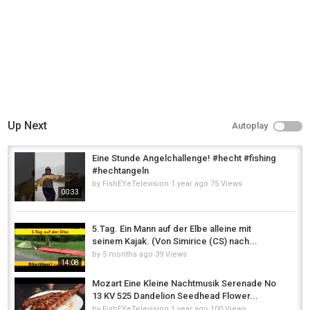
Up Next
Autoplay
Eine Stunde Angelchallenge! #hecht #fishing
#hechtangeln
by
FishEYeTelevision
1 year ago
75 Views
00:33
5.Tag. Ein Mann auf der Elbe alleine mit
seinem Kajak. (Von Simirice (CS) nach...
by
5 months ago
39 Views
14:08
Mozart Eine Kleine Nachtmusik Serenade No
13 KV 525 Dandelion Seedhead Flower...
by
FishEYeTelevision
1 year ago
100 Views