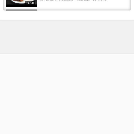
06:28
Wir präsentieren: Lamson Guru E-Series - Eine
vielseitige Fliegenrolle fürs Euro Nymphing...
by
1 year ago
69 Views
05:30
Karpfenangeln - Videotagebuch 38 - Eine 4
Stunden-Session im Frühjahr
by
FishEYeTelevision
8 years ago
420 Views
17:59
Review: Vision Nymphmaniac TwinTip -
Fliegenrute zum Euro-Nymph Fischen mit...
by
1 year ago
88 Views
04:36
UNBOXING Der ALLROUNDBOX Juni von Angel
Berger: Saisonstart nach Maß!
by
2 months ago
11 Views
05:03
Letzter Segeltag von Malta nach Sizilien -
(fast) alles lief schief! (180)
by
6 months ago
45 Views
19:58
Das Geheimnis von Moorea und die