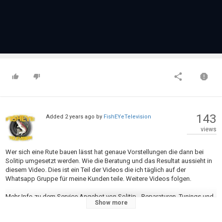
143
Added
2 years ago
by
FishEYeTelevision
views
Wer sich eine Rute bauen lässt hat genaue Vorstellungen die dann bei
Solitip umgesetzt werden. Wie die Beratung und das Resultat aussieht in
diesem Video. Dies ist ein Teil der Videos die ich täglich auf der
Whatsapp Gruppe für meine Kunden teile. Weitere Videos folgen.
Mehr Info zu dem Service Angebot von Solitip - Reparaturen, Tunings und
Show more
vieles mehr findet ihr auf der offiziellen Seite:
https://solitip.com