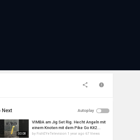
 Next
Autoplay
VIMBA am Jig Set Rig. Hecht Angeln mit
einem Knoten mit dem Pike Go Kit2...
by
FishEYeTelevision
1 year ago
67 Views
00:08