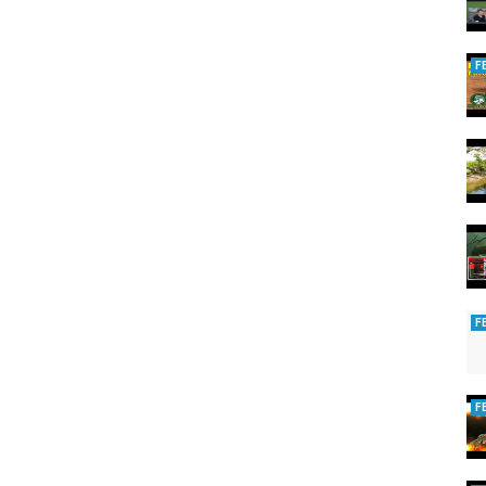
F
F
F