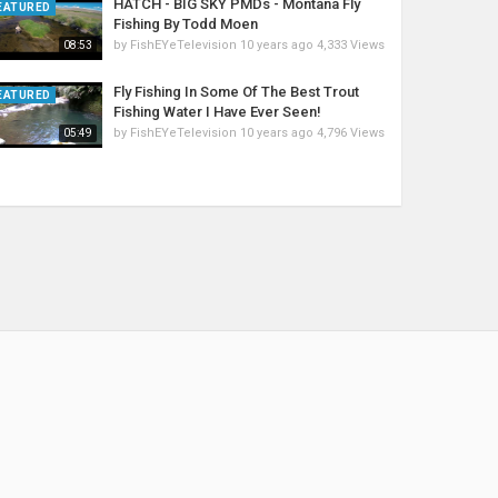
HATCH - BIG SKY PMDs - Montana Fly
EATURED
Fishing By Todd Moen
by
FishEYeTelevision
10 years ago
4,333 Views
08:53
Fly Fishing In Some Of The Best Trout
EATURED
Fishing Water I Have Ever Seen!
by
FishEYeTelevision
10 years ago
4,796 Views
05:49