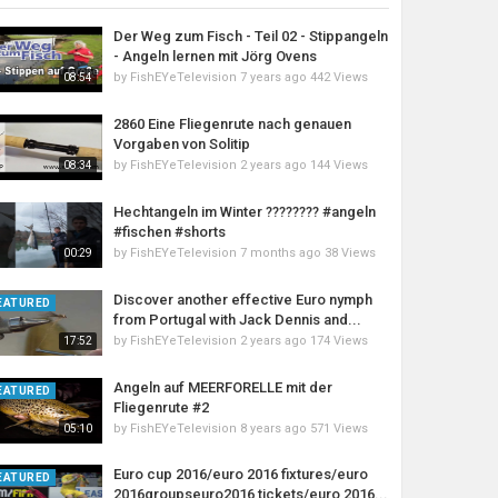
Der Weg zum Fisch - Teil 02 - Stippangeln
- Angeln lernen mit Jörg Ovens
by
FishEYeTelevision
7 years ago
442 Views
08:54
2860 Eine Fliegenrute nach genauen
Vorgaben von Solitip
by
FishEYeTelevision
2 years ago
144 Views
08:34
Hechtangeln im Winter ???????? #angeln
#fischen #shorts
by
FishEYeTelevision
7 months ago
38 Views
00:29
Discover another effective Euro nymph
EATURED
from Portugal with Jack Dennis and...
by
FishEYeTelevision
2 years ago
174 Views
17:52
Angeln auf MEERFORELLE mit der
EATURED
Fliegenrute #2
by
FishEYeTelevision
8 years ago
571 Views
05:10
Euro cup 2016/euro 2016 fixtures/euro
EATURED
2016groupseuro2016 tickets/euro 2016...