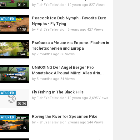
by
FishEYeTelevision
10 years ago
827 Views
04:14
Peacock Ice Dub Nymph - Favorite Euro
EATURED
Nymphs - Fly Tying
by
FishEYeTelevision
6 years ago
427 Views
14:38
Рыбалка в Чечне и в Европе. Fischen in
Tschetschenien und Europa
by
7 months ago
36 Views
16:46
UNBOXING Der Angel Berger Pro
Monatsbox Allround März! Alles drin...
by
5 months ago
34 Views
06:36
Fly Fishing In The Black Hills
EATURED
by
FishEYeTelevision
10 years ago
3,695 Views
05:36
Roving the River for Specimen Pike
EATURED
by
FishEYeTelevision
2 years ago
244 Views
12:15