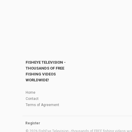
FISHEYE TELEVISION -
THOUSANDS OF FREE
FISHING VIDEOS
WORLDWIDE!
Home
Contact
Terms of Agreement
Register
© 2026 FishEye Television - thousands of FREE fishing videos worl