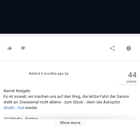
44
Added
6 months ago
by
views
#amel #segeln
Es ist soweit, wir machen uns auf den Weg, die letzte Fahrt der Saison
steht an. Diesesmal nicht alleine - zum Glück - denn der Autopilot
streikt...mal
wieder.
????Malta - Sizilien
Show more
⛵ Boot: Amel Santorin
???? Marion & Christoph