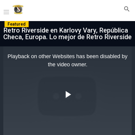
Featured
Retro Riverside en Karlovy Vary, República
Checa, Europa. Lo mejor de Retro Riverside
This
is
Playback on other Websites has been disabled by
a
modal
the video owner.
window.
Play
Video