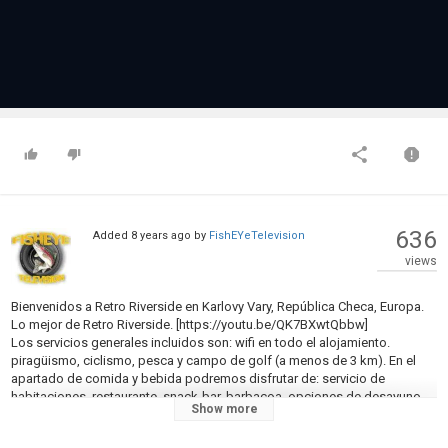
636
Added
8 years ago
by
FishEYeTelevision
views
Bienvenidos a Retro Riverside en Karlovy Vary, República Checa, Europa.
Lo mejor de Retro Riverside. [https://youtu.be/QK7BXwtQbbw]
Los servicios generales incluidos son: wifi en todo el alojamiento.
piragüismo, ciclismo, pesca y campo de golf (a menos de 3 km). En el
apartado de comida y bebida podremos disfrutar de: servicio de
habitaciones, restaurante, snack-bar, barbacoa, opciones de desayuno,
Show more
desayuno en la habitación, almuerzos para llevar, bar y menús dietéticos
(bajo petición). Para relajarnos el alojamiento incluye bañera de