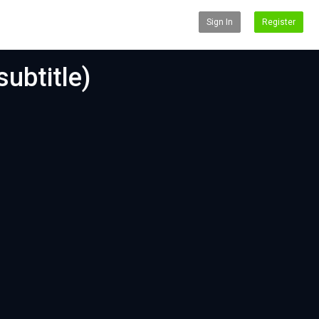
Sign In
Register
ubtitle)