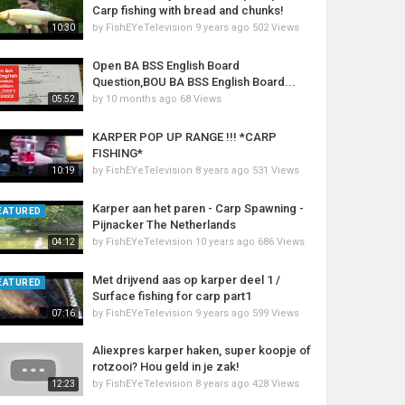
Carp fishing with bread and chunks!
by
FishEYeTelevision
9 years ago
502 Views
10:30
Open BA BSS English Board
Question,BOU BA BSS English Board...
by
10 months ago
68 Views
05:52
KARPER POP UP RANGE !!! *CARP
FISHING*
by
FishEYeTelevision
8 years ago
531 Views
10:19
Karper aan het paren - Carp Spawning -
EATURED
Pijnacker The Netherlands
by
FishEYeTelevision
10 years ago
686 Views
04:12
Met drijvend aas op karper deel 1 /
EATURED
Surface fishing for carp part1
by
FishEYeTelevision
9 years ago
599 Views
07:16
Aliexpres karper haken, super koopje of
rotzooi? Hou geld in je zak!
by
FishEYeTelevision
8 years ago
428 Views
12:23