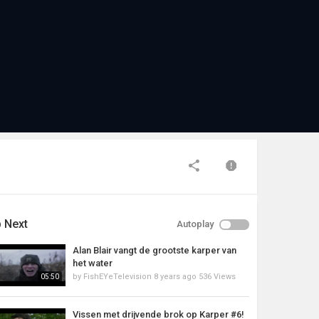
 Next
Autoplay
Alan Blair vangt de grootste karper van
het water
by
FishEYeTelevision
8 years ago
536 Views
05:50
Vissen met drijvende brok op Karper #6!