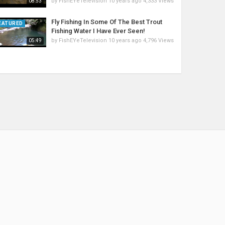
by
FishEYeTelevision
10 years ago
4,333 Views
08:53
Fly Fishing In Some Of The Best Trout
EATURED
Fishing Water I Have Ever Seen!
by
FishEYeTelevision
10 years ago
4,796 Views
05:49