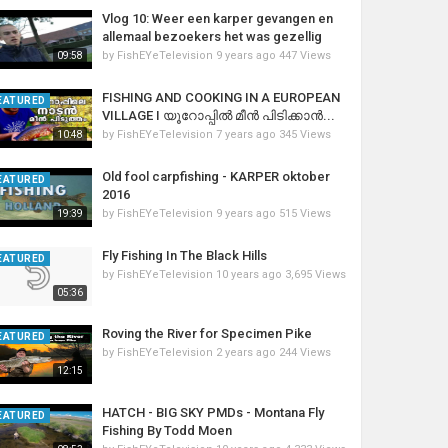
Vlog 10: Weer een karper gevangen en
allemaal bezoekers het was gezellig
by
FishEYeTelevision
9 years ago
447 Views
09:58
FISHING AND COOKING IN A EUROPEAN
EATURED
VILLAGE I യൂറോപ്പിൽ മീൻ പിടിക്കാൻ...
by
FishEYeTelevision
7 years ago
345 Views
10:48
Old fool carpfishing - KARPER oktober
EATURED
2016
by
FishEYeTelevision
9 years ago
515 Views
19:39
Fly Fishing In The Black Hills
EATURED
by
FishEYeTelevision
10 years ago
3,695 Views
05:36
Roving the River for Specimen Pike
EATURED
by
FishEYeTelevision
2 years ago
244 Views
12:15
HATCH - BIG SKY PMDs - Montana Fly
EATURED
Fishing By Todd Moen