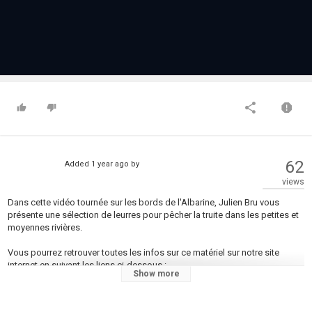
62
Added
1 year ago
by
views
Dans cette vidéo tournée sur les bords de l'Albarine, Julien Bru vous
présente une sélection de leurres pour pêcher la truite dans les petites et
moyennes rivières.
Vous pourrez retrouver toutes les infos sur ce matériel sur notre site
internet en suivant les liens ci-dessous :
Show more
- Cuillères tournantes Smith AR-S :
https://www.smith-pro.com/leurres/ar-
s/
- Poisson nageur Smith D-Contact 50 & 63 :
https://www.smith-