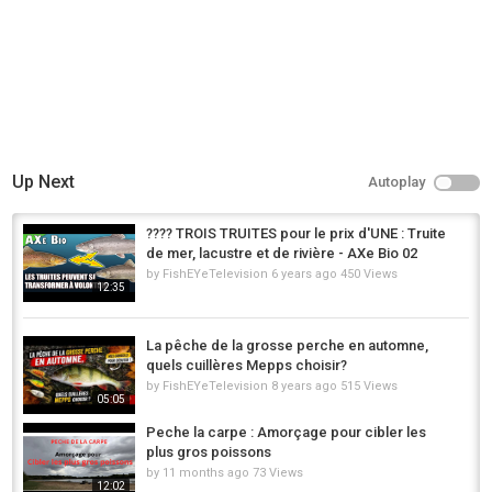
Up Next
Autoplay
???? TROIS TRUITES pour le prix d'UNE : Truite
de mer, lacustre et de rivière - AXe Bio 02
by
FishEYeTelevision
6 years ago
450 Views
12:35
La pêche de la grosse perche en automne,
quels cuillères Mepps choisir?
by
FishEYeTelevision
8 years ago
515 Views
05:05
Peche la carpe : Amorçage pour cibler les
plus gros poissons
by
11 months ago
73 Views
12:02