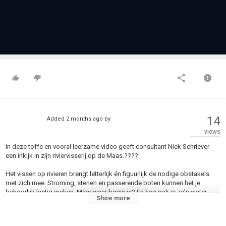
14
Added
2 months ago
by
views
In deze toffe en vooral leerzame video geeft consultant Niek Schriever
een inkijk in zijn riviervisserij op de Maas.????
Het vissen op rivieren brengt letterlijk én figuurlijk de nodige obstakels
met zich mee. Stroming, stenen en passerende boten kunnen het je
behoorlijk lastig maken. Maar waar begin je? En hoe pak je zo’n water
Show more
succesvol aan? Allemaal vragen die in deze boeiende video uitgebreid
aan bod komen.????