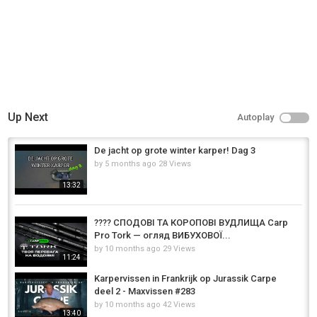
Up Next
Autoplay
De jacht op grote winter karper! Dag 3
by
5 months ago
28 Views
13:32
???? СПОДОВІ ТА КОРОПОВІ ВУДЛИЩА Carp
Pro Tork — огляд ВИБУХОВОЇ...
by
10 months ago
29 Views
11:24
Karpervissen in Frankrijk op Jurassik Carpe
deel 2 - Maxvissen #283
by
10 months ago
42 Views
13:40