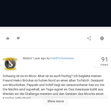
91
Added
1 year ago
by
FishEYeTelevision
views
Schaurig ist es im Moor. Aber ist es auch fischig? Ich begleite meinen
Freund Heiko Bröcker im hohen Nord an einen alten Torfstich. Gesäumt
von Moorbirken, Pappeln und Schilf liegt ein verwunschener See vor mir.
Die Nächte sind superkalt, am Tage regnet es. Das Gewässer kühlt aus.
Werden wir die Challenge meistern und den Geistern des Moores einen
Karpfen entlocken?
Show more
10% auf Echolote und Zubehör von Deeper sparen? Mit ROBIN10