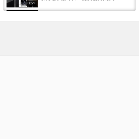
00:29
Karpfen angeln – ich dachte es passiert
etwas… und dann DAS ????
by
6 months ago
42 Views
06:59
Ich fange meinen Ufer PB an diesem 140m
tiefen See?!???????? #hecht #hechtangeln...
by
FishEYeTelevision
5 months ago
41 Views
01:02
Mein Fuß rutscht! Verhaue ich diesen
Meterhecht?!???? #hecht #hechtangeln...
by
FishEYeTelevision
8 months ago
49 Views
00:19
Ich komm zu spät zum ANGELN
by
FishEYeTelevision
10 years ago
601 Views
10:12
ANGELN AUF BACHFORELLE / LIVEBISS / WIE
ANGEL ICH AUF BACHFORELLE? / MIT DER...
by
FishEYeTelevision
7 years ago
377 Views
16:37
Mirjana Pavlic - Flyfishing in Argentina - Ich