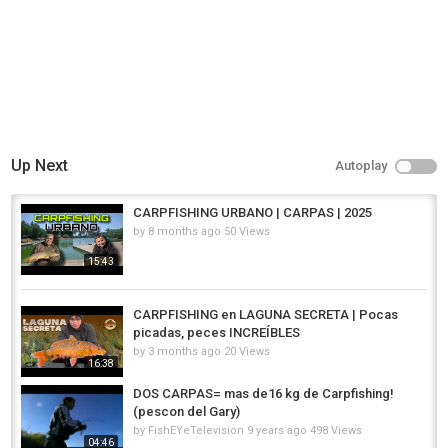
Up Next
Autoplay
CARPFISHING URBANO | CARPAS | 2025
by
8 months ago
50 Views
15:43
CARPFISHING en LAGUNA SECRETA | Pocas
picadas, peces INCREÍBLES
by
3 months ago
20 Views
16:38
DOS CARPAS= mas de16 kg de Carpfishing!
(pescon del Gary)
by
FishEYeTelevision
9 years ago
498 Views
04:46