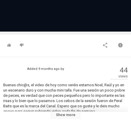
44
Added
9 months ago
by
views
Buenas chic@s, el video de hoy como veréis estamos Noel, Raúl y yo en
un escenario duro y con mucha mini talla. Fue una sesión un poco pobre
de peces, es verdad que con peces pequeños pero lo importante es las
risas y lo bien que lo pasamos. Los cebos de la sesión fueron de Peral
Baits que es la marca del Canal. Espero que os guste y le deis mucho
apoyo para seguir subiendo video cada fin de semana.
Show more
En Instagram es donde estoy mas activo y podéis contactar conmigo
para colaboraciones e ir de pesca juntos.