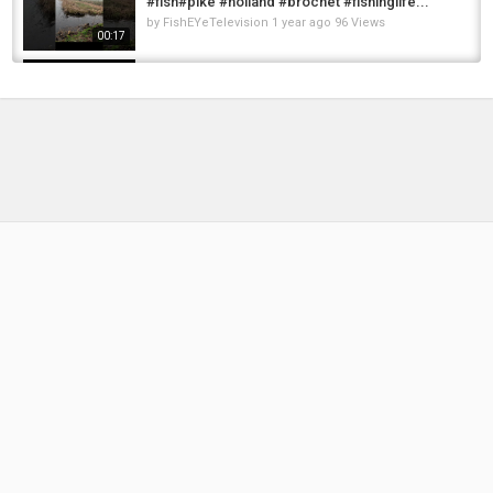
#fish#pike #holland #brochet #fishinglife...
by
FishEYeTelevision
1 year ago
96 Views
00:17
2017 Beneteau Swift Trawler 44 - Deck and
Interior Walkaround - 2016 Salon Nautique...
by
FishEYeTelevision
9 years ago
678 Views
06:16
Pêche de A à Z : Pêche à la mouche, le
lancer - Documentaire
by
FishEYeTelevision
9 years ago
669 Views
13:05
2017 Beneteau Gran Turismo 46 Motor Yacht -
Deck and Interior Walkaround - 2016 Salon...
by
FishEYeTelevision
9 years ago
703 Views
04:15
2017 Beneteau Oceanis 35.1 Sailing Yacht -
Deck and Interior Walkaround - 2016 Salon...
by
FishEYeTelevision
9 years ago
653 Views
05:22
BROCHET MÉTRÉ (extrait dernière vidéo)
#fishing #brochet #fish #angler #peche...
by
FishEYeTelevision
1 year ago
57 Views
01:26