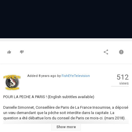
512
Added
8 years ago
by
FishEYeTelevision
views
POUR LA PECHE A PARIS ! (English subtitles available)
Danielle Simonnet, Conseillère de Paris de La France Insoumise, a déposé
un vœu demandant que la pêche soit interdite dans la capitale. La
question a été débattue lors du conseil de Paris ce mois-ci. (mars 2018).
Show more
Cet extrait reprend les débats à la mairie de Paris sur le rejet de la