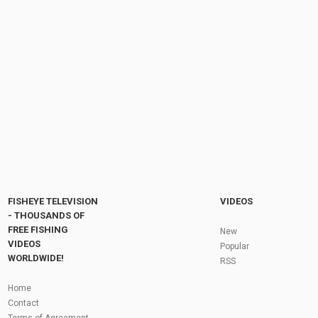
2017 Fountaine Pajot Lucia 40 Catamaran -
Deck and Interior Walkaround - 2016 Salon...
by
FishEYeTelevision
9 years ago
679 Views
06:54
Je pêche les carpes au ras des branches !
Pêche de la carpe en étang !
by
1 year ago
78 Views
12:09
Fly Fishing In The Black Hills
by
FishEYeTelevision
10 years ago
3,695 Views
05:36
Roving the River for Specimen Pike
by
FishEYeTelevision
2 years ago
244 Views
FISHEYE TELEVISION
VIDEOS
12:15
- THOUSANDS OF
FREE FISHING
HATCH - BIG SKY PMDs - Montana Fly Fishing
New
By Todd Moen
VIDEOS
Popular
by
FishEYeTelevision
10 years ago
4,333 Views
WORLDWIDE!
RSS
08:53
Fly Fishing In Some Of The Best Trout Fishing
Home
Water I Have Ever Seen!
Contact
by
FishEYeTelevision
10 years ago
4,796 Views
Terms of Agreement