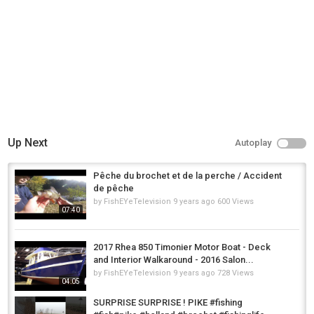
Up Next
Autoplay
Pêche du brochet et de la perche / Accident
de pêche
by
FishEYeTelevision
9 years ago
600 Views
07:40
2017 Rhea 850 Timonier Motor Boat - Deck
and Interior Walkaround - 2016 Salon...
by
FishEYeTelevision
9 years ago
728 Views
04:05
SURPRISE SURPRISE ! PIKE #fishing