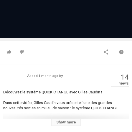
14
Added
1 month ago
by
views
Découvrez le système QUICK CHANGE avec Gilles Caudin !
Dans cette vidéo, Gilles Caudin vous présente l’une des grandes
nouveautés sorties en milieu de saison : le système QUICK CHANGE.
Show more
Que vous pratiquiez la pêche au coup traditionnelle ou le carpodrome,
cette innovation pourrait rapidement trouver sa place dans votre matériel.