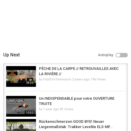
Up Next
Autoplay
PÊCHE DE LA CARPE // RETROUVAILLES AVEC
LA RIVIÈRE //
by
FishEYeTelevision
2 years ago
196 Views
18:20
Un INDISPENSABLE pour votre OUVERTURE
TRUITE
by
1 year ago
81 Views
10:50
Rückenschmerzen GOOD BYE! Neuer
Liegenmaßstab: Trakker Levelite ELS-MF...