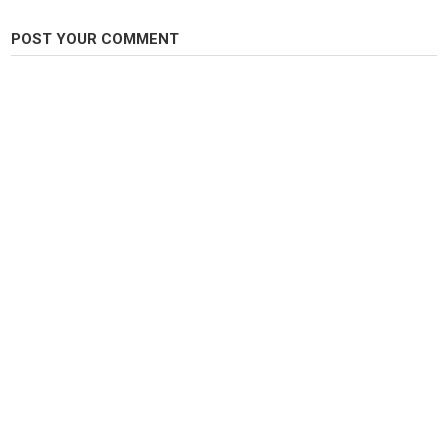
Dites-nous en commentaire ce que vous pensez de cette nouveauté !
POST YOUR COMMENT
Category
Carp Fishing