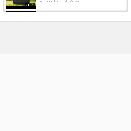
by
5 months ago
41 Views
04:42
Quick change PVA bag rig | Dave Lane | Carp
Fishing
by
FishEYeTelevision
3 years ago
292 Views
19:22
Pêche de la carpe avec le véritable Peyo
by
9 months ago
42 Views
08:22
Pêche du brochet géant avec Sylvain
Legendre.
by
FishEYeTelevision
1 year ago
45 Views
27:01
**How To Tie a Quick Change Solid Bag
Rig**Carp Fishing Tutorial ꟾ Carp Basics ꟾ 2024
by
FishEYeTelevision
2 years ago
196 Views
09:00
Peche a la carpé - Le montage souple avec
Danny Stanmore
by
FishEYeTelevision
6 years ago
351 Views
10:05
*** Pêche à la Carpe FOX TV *** Une Nuit