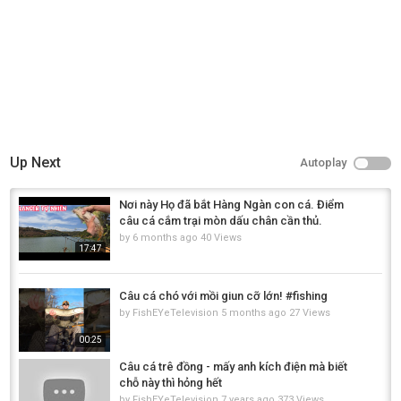
Up Next
Autoplay
Nơi này Họ đã bắt Hàng Ngàn con cá. Điểm
câu cá cắm trại mòn dấu chân cần thủ.
by
6 months ago
40 Views
17:47
Câu cá chó với mồi giun cỡ lớn! #fishing
by
FishEYeTelevision
5 months ago
27 Views
00:25
Câu cá trê đồng - mấy anh kích điện mà biết
chỗ này thì hỏng hết
by
FishEYeTelevision
7 years ago
373 Views