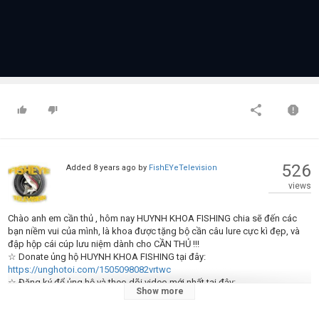
526
Added
8 years ago
by
FishEYeTelevision
views
Chào anh em cần thủ , hôm nay HUYNH KHOA FISHING chia sẽ đến các
bạn niềm vui của mình, là khoa được tặng bộ cần câu lure cực kì đẹp, và
đập hộp cái cúp lưu niệm dành cho CẦN THỦ !!!
☆ Donate ủng hộ HUYNH KHOA FISHING tại đây:
https://unghotoi.com/1505098082vrtwc
☆ Đăng ký để ủng hộ và theo dõi video mới nhất tại đây:
Show more
https://www.youtube.com/channel/UCE5I6eR5OR2zz5G513vQ9dQ
☆ Facebook Admin Huỳnh Khoa: