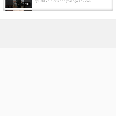
by
FishEYeTelevision
1 year ago
47 Views
00:39
Damacana bidonu gibi balık #balıkçılık
#fishing #keşfet #pikefishing #balık #turna...
by
FishEYeTelevision
6 months ago
37 Views
00:21
Sürüye denk geldik Balık avına gittik bir sürü
balık yakaladık 2020 / Carp fishing
by
FishEYeTelevision
6 years ago
300 Views
13:26
1 NİSAN TURNA SEZONU AÇILIŞI#turnabalığı
#pikefishing #spin #spinning #baliksaati
by
FishEYeTelevision
4 months ago
26 Views
00:26
ÖRDEK BOLLUGU-BALIK AVI-SAZAN AVI-
YAYIN AVI-SERPME İLE BALIK AVI-balik avi
by
FishEYeTelevision
2 years ago
225 Views
09:46
Alabalık Avı Deniz Avcılığına
Benzemez,Misafirim Test Etti #keşfet...
by
2 months ago
16 Views
17:27
Turna Balığı (Pike Fishing) #fishing #keşfet