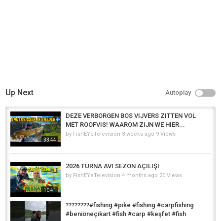
#oltailebalıkavı​​ #balıkavıvideoları​​ #elazığbalıkavı​​ #elazığalabalıkavı​​
#elazığsomonavı​​ #elazığbalıkavıvideoları​​ #kebanbarajıbalıkavı​​
#kebanbarajıalabalıkavı​​ #kebanbarajısomonavı​​ #fıratnehribalıkavı​​
#fıratnehrialabalıkavı​​ #fıratnehrisomonavı​​#yemlitakımilealabalıkavı​​
#yemlitakımilesomonavı​​ #alabalıkyemlitakım​​ #somonyemlitakım​​
#steelheadfishing​​ #steelhead​​ #salmogairdneri​​ #gecesomonavı​​
#gecealabalıkavı​​ #nightsalmonfishing​​ #nighttroutfishing​​
#Ловлятурецкоголосося​​ #ловляфорели​​ #Forellenfischen​​
#TürkischerLachsfang​​ #صيدسمكالسلمونالتركي​​ #صيدسمكالسلمونالمرقط​​
#PêcheausaumonenTurquie​​ #pêcheàlatruite​​ #マス釣り​​ #トルコのサーモ
Up Next
Autoplay
ン釣り​​
Category
DEZE VERBORGEN BOS VIJVERS ZITTEN VOL
Steelheads
MET ROOFVIS! WAAROM ZIJN WE HIER...
by
FishEYeTelevision
3 weeks ago
9 Views
33:44
2026 TURNA AVI SEZON AÇILIŞI
by
FishEYeTelevision
4 months ago
20 Views
10:41
????????#fishing #pike #fishing #carpfishing
#beniöneçıkart #fish #carp #keşfet #fish