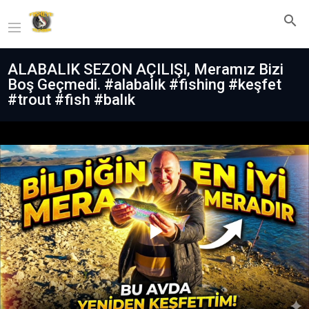
ALABALIK SEZON AÇILIŞI, Meramız Bizi
Boş Geçmedi. #alabalık #fishing #keşfet
#trout #fish #balık
Play