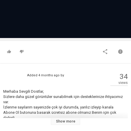
34
Added
4 months ago
by
views
Merhaba Sevgili Dostlar,
Sizlere daha güzel görüntüler sunabilmek için desteklerinize ihtiyacımız
var.
İzlenme sayılarım sayenizde çok iyi durumda, yanlız izleyip kanala
Abone Ol butonuna basarak ücretsiz abone olmanız Benim için çok
değerli.
Show more
Desteginizi lütfen bizlerden eksik etmeyiniz.
Hepiniz sağlıkla kalın.Teşekkürler.