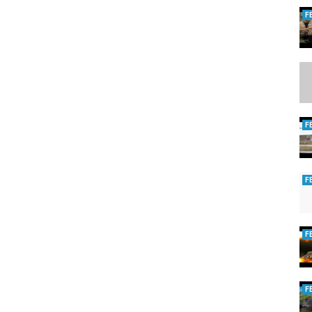
um 18:00 Uhr
F
ps://www.youtube.com/channel/UCihBwslKwPzUg_KmPKMWCnA/join
hop.myspreadshop.de/
F
F
angeln
F
F