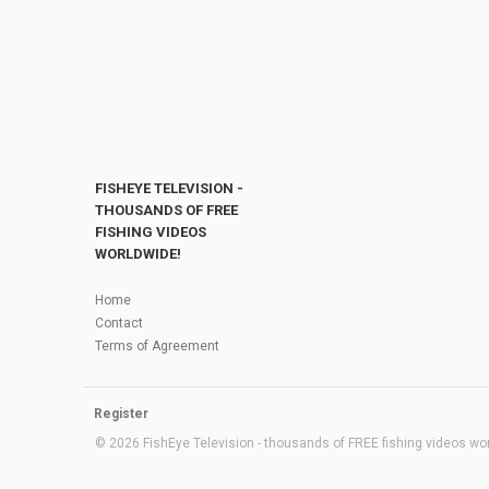
FISHEYE TELEVISION -
THOUSANDS OF FREE
FISHING VIDEOS
WORLDWIDE!
Home
Contact
Terms of Agreement
Register
© 2026 FishEye Television - thousands of FREE fishing videos worl