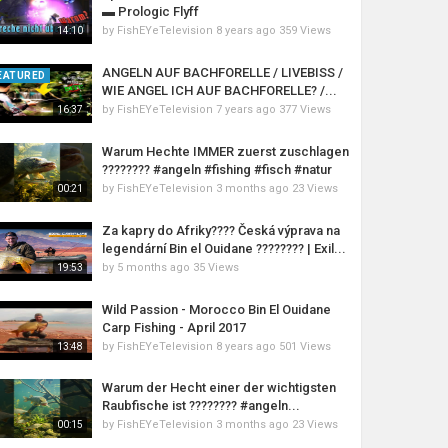
▬ Prologic Flyff
by
FishEYeTelevision
8 years ago
359 Views
14:10
ANGELN AUF BACHFORELLE / LIVEBISS /
EATURED
WIE ANGEL ICH AUF BACHFORELLE? /...
by
FishEYeTelevision
7 years ago
377 Views
16:37
Warum Hechte IMMER zuerst zuschlagen
???????? #angeln #fishing #fisch #natur
by
FishEYeTelevision
3 months ago
23 Views
00:21
Za kapry do Afriky???? Česká výprava na
legendární Bin el Ouidane ???????? | Exil...
by
5 months ago
35 Views
19:53
Wild Passion - Morocco Bin El Ouidane
Carp Fishing - April 2017
by
FishEYeTelevision
8 years ago
501 Views
13:48
Warum der Hecht einer der wichtigsten
Raubfische ist ???????? #angeln...
by
FishEYeTelevision
3 months ago
23 Views
00:15