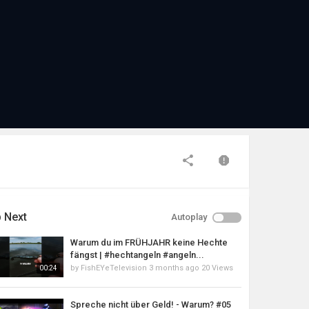
 Next
Autoplay
Warum du im FRÜHJAHR keine Hechte
fängst | #hechtangeln #angeln...
by
FishEYeTelevision
3 months ago
20 Views
00:24
Spreche nicht über Geld! - Warum? #05