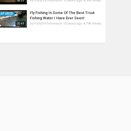
by
FishEYeTelevision
10 years ago
4,334 Views
08:53
Fly Fishing In Some Of The Best Trout
EATURED
Fishing Water I Have Ever Seen!
by
FishEYeTelevision
10 years ago
4,796 Views
05:49