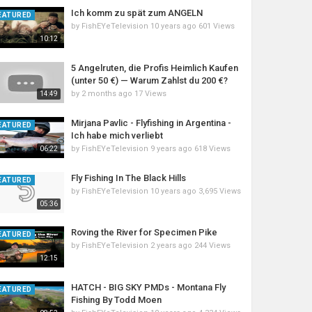
Ich komm zu spät zum ANGELN
EATURED
by
FishEYeTelevision
10 years ago
601 Views
10:12
5 Angelruten, die Profis Heimlich Kaufen
(unter 50 €) — Warum Zahlst du 200 €?
by
2 months ago
17 Views
14:49
Mirjana Pavlic - Flyfishing in Argentina -
EATURED
Ich habe mich verliebt
by
FishEYeTelevision
9 years ago
618 Views
06:22
Fly Fishing In The Black Hills
EATURED
by
FishEYeTelevision
10 years ago
3,695 Views
05:36
Roving the River for Specimen Pike
EATURED
by
FishEYeTelevision
2 years ago
244 Views
12:15
HATCH - BIG SKY PMDs - Montana Fly
EATURED
Fishing By Todd Moen