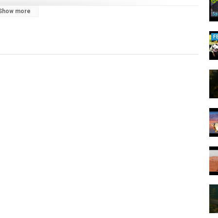
Show more
F
nd TOMas, leidenschaftliche Fliegenfischer und Allroundangler, auf
ie Welt des Angelns liebst und neue Abenteuer suchst, bist du bei
es Fliegenfischen
nggeschichten
ielfältige Angeltechniken
elmethoden
n spektakulären Gewässern Skandinaviens
 und spannenden Abenteuern. Verpasse keine neuen Videos!