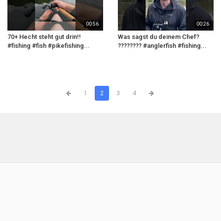
00:56
00:26
70+ Hecht steht gut drin!!
Was sagst du deinem Chef?
#fishing #fish #pikefishing...
???????? #anglerfish #fishing...
1
2
3
4