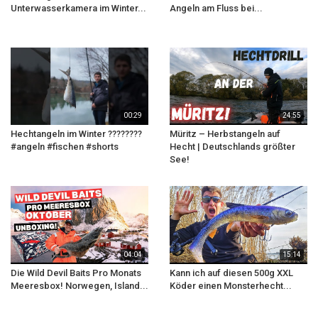
Unterwasserkamera im Winter...
Angeln am Fluss bei...
00:29
24:55
Hechtangeln im Winter ????????
Müritz – Herbstangeln auf
#angeln #fischen #shorts
Hecht | Deutschlands größter
See!
04:04
15:14
Die Wild Devil Baits Pro Monats
Kann ich auf diesen 500g XXL
Meeresbox! Norwegen, Island...
Köder einen Monsterhecht...