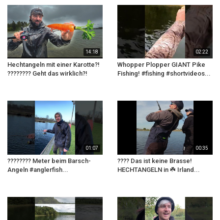
14:18
02:22
Hechtangeln mit einer Karotte?!
Whopper Plopper GIANT Pike
???????? Geht das wirklich?!
Fishing! #fishing #shortvideos...
01:07
00:35
???????? Meter beim Barsch-
???? Das ist keine Brasse!
Angeln #anglerfish...
HECHTANGELN in ☘️ Irland...