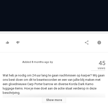
45
Added
8 months ago
by
views
Wat heb je nodig om 24 uur lang te gaan nachtvissen op karper? Wij gaan
ons best doen om dit te beantwoorden en een van jullie blij maken met
een gloednieuwe Carp Porter barrow en diverse Korda Dark Kamo
luggage items. Hoe je mee doet aan de actie staat verderop in deze
beschrijving.
Show more
Het antwoord op de vraag is natuurlijk heel persoonlijk. Zo hebben
sommige mensen haast een vrachtwagen nodig aan allerlei voor hun