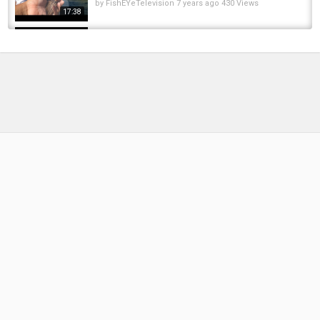
Carp Fishing
by
FishEYeTelevision
7 years ago
430 Views
17:38
Tags
carp porter
,
carpporter
,
power porter
Panfishing, ODD CATCHES, and a Lonely Carp
(Give-Away Included) (TLFF -- EP 9)
by
FishEYeTelevision
9 years ago
678 Views
15:15
When It Rains We Shine Another 48 Hours
Carp Fishing Plus RidgeMonkey Hunter 750...
by
FishEYeTelevision
2 years ago
170 Views
18:00
How to Catch Catfish from the Bank - Night
fishing for catfish! ROD REEL GIVE AWAY
by
FishEYeTelevision
9 years ago
653 Views
18:16
IK HEB NOG NOOIT ZO VEEL SNOEK
GEVANGEN! Is dit HET SNOEKPARADIJS...
by
FishEYeTelevision
1 week ago
7 Views
36:28
The FISH ALMOST TOOK HIS ROD!!! (FL Slam
EP8) (Give-Away Included) (St. Petersburg...
by
FishEYeTelevision
8 years ago
588 Views
19:40
Karpervissen - HOE KAN DIT NOU?!