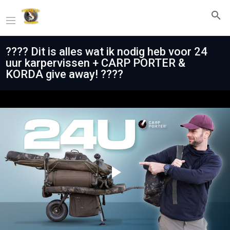
???? Dit is alles wat ik nodig heb voor 24
uur karpervissen + CARP PORTER &
KORDA give away! ????
Play