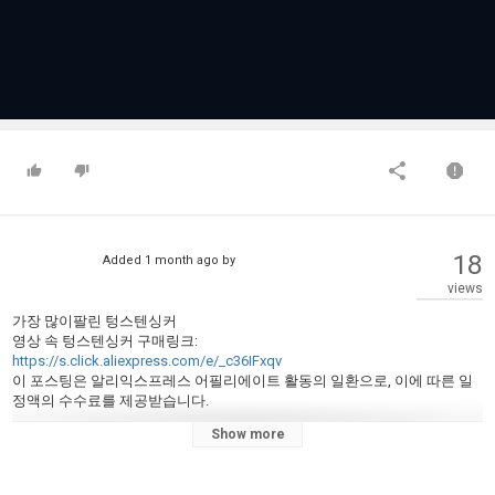
18
Added
1 month ago
by
views
가장 많이팔린 텅스텐싱커
영상 속 텅스텐싱커 구매링크:
https://s.click.aliexpress.com/e/_c36IFxqv
이 포스팅은 알리익스프레스 어필리에이트 활동의 일환으로, 이에 따른 일
정액의 수수료를 제공받습니다.
Show more
1위 : 텅스텐 싱커 루어낚시 다운샷 배스 싱커 봉돌 고리추
가격 : 1,579원
링크 :
https://s.click.aliexpress.com/e/_c36IFxqv