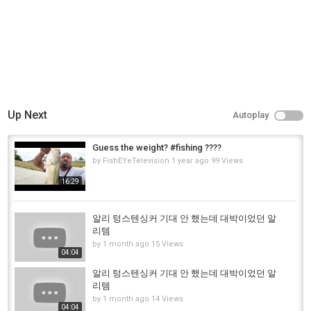
7위 : 히리시 2세트 텅스텐 싱커 훅링크 웨이트 사이즈 0.05g 0.08g 잉어 낚
시 터미널 태클 AG200 낚시 액세서리
가격 : 2,250원
링크 :
https://s.click.aliexpress.com/e/_c4FAbxnF
감사합니다.
Category
Up Next
Autoplay
Fly Fishing
Tags
Guess the weight? #fishing ????
알리익스프레스
,
aliexpress
,
알리
by
FishEYeTelevision
1 year ago
99 Views
16:29
알리 텅스텐싱커 기대 안 했는데 대박이었던 알
리템
by
1 month ago
15 Views
04:04
알리 텅스텐싱커 기대 안 했는데 대박이었던 알
리템
by
1 month ago
14 Views
04:04