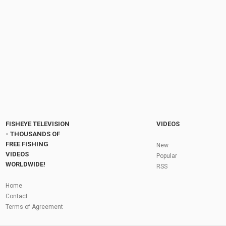
06:20
알리 텅스텐싱커 알리에서 실패 확률 낮은 상품
by
2 months ago
19 Views
06:20
Fly Fishing In The Black Hills
by
FishEYeTelevision
10 years ago
3,695 Views
05:36
Roving the River for Specimen Pike
by
FishEYeTelevision
2 years ago
244 Views
FISHEYE TELEVISION
VIDEOS
12:15
- THOUSANDS OF
FREE FISHING
HATCH - BIG SKY PMDs - Montana Fly Fishing
New
By Todd Moen
VIDEOS
Popular
by
FishEYeTelevision
10 years ago
4,333 Views
WORLDWIDE!
RSS
08:53
Fly Fishing In Some Of The Best Trout Fishing
Home
Water I Have Ever Seen!
Contact
by
FishEYeTelevision
10 years ago
4,796 Views
Terms of Agreement
05:49