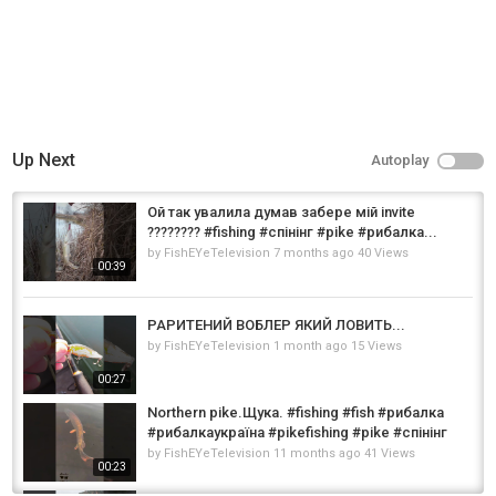
Up Next
Autoplay
Ой так увалила думав забере мій invite
???????? #fishing #спінінг #pike #рибалка...
by
FishEYeTelevision
7 months ago
40 Views
00:39
РАРИТЕНИЙ ВОБЛЕР ЯКИЙ ЛОВИТЬ...
by
FishEYeTelevision
1 month ago
15 Views
00:27
Northern pike.Щука. #fishing #fish #рибалка
#рибалкаукраїна #pikefishing #pike #спінінг
by
FishEYeTelevision
11 months ago
41 Views
00:23