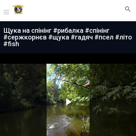
Щука на спінінг #рибалка #спінінг
#сержкорнєв #щука #гадяч #псел #літо
#fish
Play