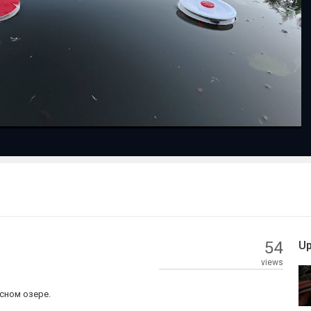
Play
Video
54
Up
views
есном озере.