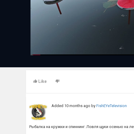
Like
Added
10 months ago
by
FishEYeTelevision
Рыбалка на кружки и спиннинг. Ловля щуки осенью на л