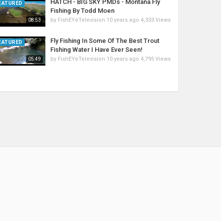
HATCH - BIG SKY PMDs - Montana Fly
EATURED
Fishing By Todd Moen
by
FishEYeTelevision
10 years ago
4,333 Views
08:53
Fly Fishing In Some Of The Best Trout
EATURED
Fishing Water I Have Ever Seen!
by
FishEYeTelevision
10 years ago
4,795 Views
05:49