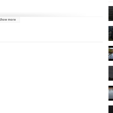
Show more
ALKA68
ybalka68&utm_campaign=071025&erid=2VtzqxCN31w
ups
уки