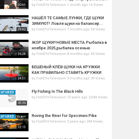
by
FishEYeTelevision
1 month ago
16 Views
00:45
НАШЁЛ ТЕ САМЫЕ ЛУНКИ, ГДЕ ЩУКИ
ЗИМУЮТ! Ловля щуки на балансир...
by
FishEYeTelevision
7 months ago
53 Views
29:42
ЖОР ЩУКИ!!НОВЫЕ МЕСТА.Рыбалка в
ноябре 2025,рыбалка осенью
by
FishEYeTelevision
8 months ago
43 Views
36:28
БЕШЕНЫЙ КЛЁВ ЩУКИ НА КРУЖКИ.
КАК ПРАВИЛЬНО СТАВИТЬ КРУЖКИ
by
FishEYeTelevision
9 months ago
39 Views
24:51
Fly Fishing In The Black Hills
EATURED
by
FishEYeTelevision
10 years ago
3,694 Views
05:36
Roving the River for Specimen Pike
EATURED
by
FishEYeTelevision
2 years ago
244 Views
12:15