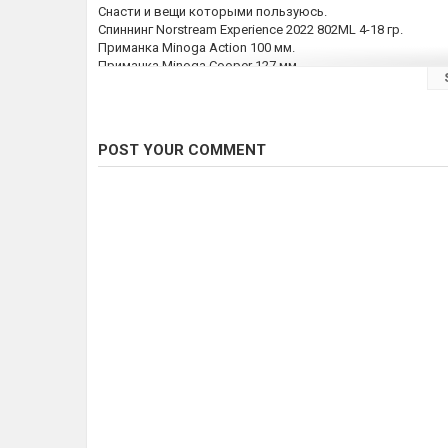
Снасти и вещи которыми пользуюсь.
Спиннинг Norstream Experience 2022 802ML 4-18 гр.
Приманка Minoga Action 100 мм.
Приманка Minoga Cooper 127 мм.
Катушка Shimano 24 Twin Power C3000
Плетенка YGK X-BRAID UPGRADE #1 X8 150m
Подсак Narval Fishing 60x50x2cm
Лодка аква мастер 260
POST YOUR COMMENT
Товары NORSTREAM со скидкой 15% по промокоду RYB
https://norstream.ru/?utm_source=bloger&utm_medium=r
Реклама ООО "Мир Рыболова" ИНН 7721547593
Erid: 2VtzqxCN31w
Моя группа в ВК: https://vk.com/club230217851?from=gro
Я В контакте:
https://vk.com/id118684915
Электронная почта:
devyatov.68@yandex.ru
Category
Pike Fishing
Tags
рыбалка
,
ловля щуки
,
поклевки щ