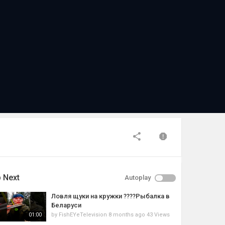
 Next
Autoplay
Ловля щуки на кружки ????Рыбалка в
Беларуси
by
FishEYeTelevision
8 months ago
43 Views
01:00