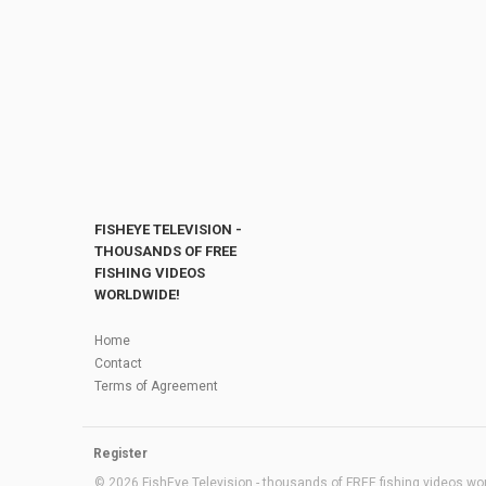
FISHEYE TELEVISION -
THOUSANDS OF FREE
FISHING VIDEOS
WORLDWIDE!
Home
Contact
Terms of Agreement
Register
© 2026 FishEye Television - thousands of FREE fishing videos worl