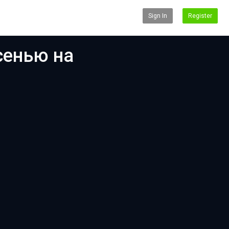
Sign In
Register
сенью на