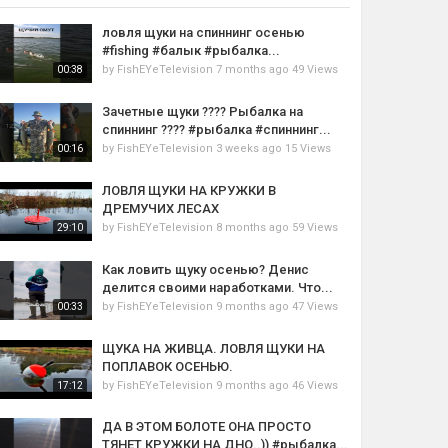
ловля щуки на спиннинг осенью
#fishing #балык #рыбалка...
by
FishEYeTelevision
7 months ago
49 Views
00:38
Зачетные щуки ???? Рыбалка на
спиннинг ???? #рыбалка #спиннинг...
by
FishEYeTelevision
3 weeks ago
15 Views
00:16
ЛОВЛЯ ЩУКИ НА КРУЖКИ В
ДРЕМУЧИХ ЛЕСАХ
by
FishEYeTelevision
8 months ago
59 Views
29:10
Как ловить щуку осенью? Денис
делится своими наработками. Что...
by
FishEYeTelevision
9 months ago
47 Views
00:33
ЩУКА НА ЖИВЦА. ЛОВЛЯ ЩУКИ НА
ПОПЛАВОК ОСЕНЬЮ.
by
FishEYeTelevision
9 months ago
46 Views
17:12
ДА В ЭТОМ БОЛОТЕ ОНА ПРОСТО
ТЯНЕТ КРУЖКИ НА ДНО..)) #рыбалка...