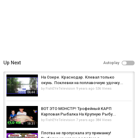
Up Next
Autoplay
На Озере. Краснодар. Клевал только
окунь. Поклевки на поплавочную удочку...
by
FishEYeTelevision
9 years ago
536 Views
06:44
ВОТ ЭТО МОНСТР! Трофейный КАРП
Карповая Рыбалка На Крупную Рыбу...
by
FishEYeTelevision
7 years ago
384 Views
18:31
Плотва не пропускала эту приманку!