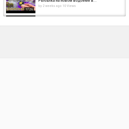
Рыбалка на новом водоёме в...
by
2 weeks ago
10 Views
17:26
На Озере. Рыбалка. fishing
by
FishEYeTelevision
9 years ago
506 Views
10:35
На Озере. Подводные съемки ловли на
"Пробку". Рыбалка. Ловля на пробку...
by
FishEYeTelevision
9 years ago
453 Views
10:23
Редкий трофе на озере янтарное || рр4 ||
#carp #fishing #рыба #рыбалка #рек #рр4
by
1 year ago
62 Views
12:57
Нашли КАРПА в затопленных пнях |
Разыгрываю FAVORITE NEO BREEZE
by
FishEYeTelevision
7 years ago
322 Views
09:35
Подводные съемки поклевок на озере.
Рыбалка. Ловил на поплавочную удочку...
by
FishEYeTelevision
9 years ago
577 Views
06:47