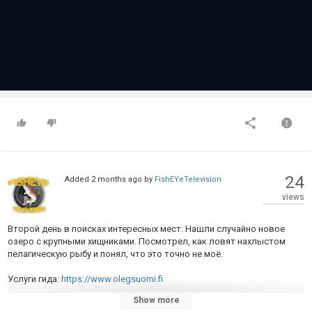
24
Added
2 months ago
by
FishEYeTelevision
views
Второй день в поисках интересных мест. Нашли случайно новое
озеро с крупными хищниками. Посмотрел, как ловят нахлыстом
пелагическую рыбу и понял, что это точно не моё.
Услуги гида:
https://www.olegsuomi.fi
Show more
ПОДПИШИСЬ на этот канал!