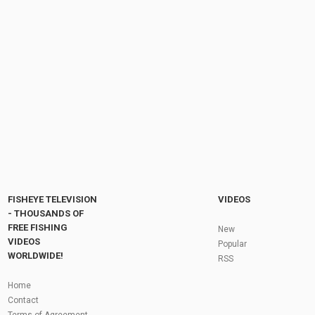
ЖОР щуки в ДЕКАБРЕ в Финляндии!
#рыбалка #щука
by
FishEYeTelevision
7 months ago
37 Views
00:47
Рыбалка на кружки и спиннинг. Ловля щуки
осенью на лесном озере.
by
FishEYeTelevision
10 months ago
55 Views
36:33
Fly Fishing In The Black Hills
by
FishEYeTelevision
10 years ago
3,695 Views
05:36
Roving the River for Specimen Pike
by
FishEYeTelevision
2 years ago
244 Views
FISHEYE TELEVISION
VIDEOS
12:15
- THOUSANDS OF
FREE FISHING
HATCH - BIG SKY PMDs - Montana Fly Fishing
New
By Todd Moen
VIDEOS
Popular
by
FishEYeTelevision
10 years ago
4,333 Views
WORLDWIDE!
RSS
08:53
Fly Fishing In Some Of The Best Trout Fishing
Home
Water I Have Ever Seen!
Contact
by
FishEYeTelevision
10 years ago
4,796 Views
Terms of Agreement